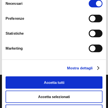
Lo stato legittimo dell’immobile dopo il decreto “salva
Necessari
del
casa”_ 10 luglio dalle 14.30 alle 18.30
consenso
RELAZIONE TECNICA EX LEGGE 10/1991 E S.M.I. E
APE_30 giugno dalle 14.30 alle 18.30
Preferenze
LAUREA LP01_BANDO DI AMMISSIONE_ 15 Luglio
2026
Statistiche
Visita al cantiere Polo Ospedaliero del Felettino_8
giugno 2026
Marketing
Commenti recenti
Mostra dettagli
Accetta tutti
Accetta selezionati

segreteria@collegio.geometri.sp.it