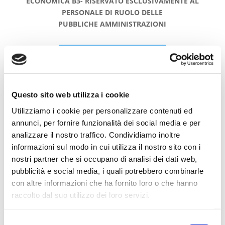
ECONOMICA B3- RISERVATO ESCLUSIVAMENTE AL
PERSONALE DI RUOLO DELLE
PUBBLICHE AMMINISTRAZIONI
SCARICA L'AVVISO
Questo sito web utilizza i cookie
Utilizziamo i cookie per personalizzare contenuti ed
annunci, per fornire funzionalità dei social media e per
analizzare il nostro traffico. Condividiamo inoltre
informazioni sul modo in cui utilizza il nostro sito con i
nostri partner che si occupano di analisi dei dati web,
pubblicità e social media, i quali potrebbero combinarle
Articoli recenti
con altre informazioni che ha fornito loro o che hanno
raccolto dal suo utilizzo dei loro servizi.
Dal banco al territorio: gli studenti del Pacinotti
diventano “tecnici” sul campo
Selezione