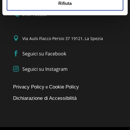
Rifiuta

collegio.laspezia@geopec.it

0187 739356

Via Aulo Flacco Persio 37 19121, La Spezia

Seguici su Facebook

Seguici su Instagram
Privacy Policy
Cookie Policy
e
Dichiarazione di Accessibilità