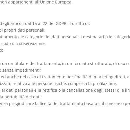
zi non appartenenti all’Unione Europea.
egli articoli dal 15 al 22 del GDPR, il diritto di:
i propri dati personali;
trattamento, le categorie dei dati personali, i destinatari o le categori
eriodo di conservazione;
i;
erli da un titolare del trattamento, in un formato strutturato, di uso
nto senza impedimenti;
ed anche nel caso di trattamento per finalità di marketing diretto;
zato relativo alle persone fisiche, compresa la profilazione.
 ai dati personali e la rettifica o la cancellazione degli stessi o la
a portabilità dei dati;
nza pregiudicare la liceità del trattamento basata sul consenso pr