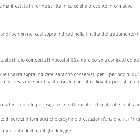
 manifestato in forma scritta in calce alla presente informativa.
ione ( se non nei casi sopra indicati nella finalità del trattamento
ntuale rifiuto comporta l’impossibilità a dare corso a contratti ed 
r le finalità sopra indicate, saranno conservati per il periodo di du
i conservazione per finalità fiscali o per altre finalità, previsti, 
 esclusivamente per esigenze strettamente collegate alle finalità in
itte di servizi informatici che eroghino prestazioni funzionali ai fini 
adempimento degli obblighi di legge.