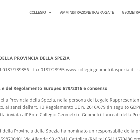
COLLEGIO
AMMINISTRAZIONE TRASPARENTE
GEOMETRA
DELLA PROVINCIA DELLA SPEZIA
tel.0187/739356 - fax 0187/23955 www.collegiogeometrilaspezia.it
-
s
PR e del Regolamento Europeo 679/2016 e consenso
 della Provincia della Spezia, nella persona del Legale Rappresent
ento, ai sensi dell’art. 13 Regolamento UE n. 2016/679 (in seguito G
ritta inviata all’ Ente Collegio Geometri e Geometri Laureati della Pro
i della Provincia della Spezia ha nominato un responsabile della pr
4598700401 Via Allende 99 47841 Cattolica (RN) tel 05411570480 em