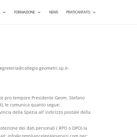
FORMAZIONE
NEWS
PRATICANTATO
egreteria@collegio.geometri.sp.it-
ante pro tempore Presidente Geom. Stefano
DPR), le comunica quanto segue:
vincia della Spezia all’ indirizzo postale della
otezione dei dati personali ( RPO o DPO) la
ail:
info@compliancelegaleservizi.com
pec: