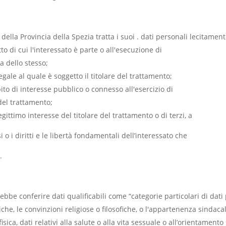
ella Provincia della Spezia tratta i suoi . dati personali lecitament
o di cui l'interessato è parte o all'esecuzione di
a dello stesso;
ale al quale è soggetto il titolare del trattamento;
to di interesse pubblico o connesso all'esercizio di
e del trattamento;
gittimo interesse del titolare del trattamento o di terzi, a
o i diritti e le libertà fondamentali dell’interessato che
.
rebbe conferire dati qualificabili come “categorie particolari di dati 
itiche, le convinzioni religiose o filosofiche, o l'appartenenza sindaca
ica, dati relativi alla salute o alla vita sessuale o all’orientamento