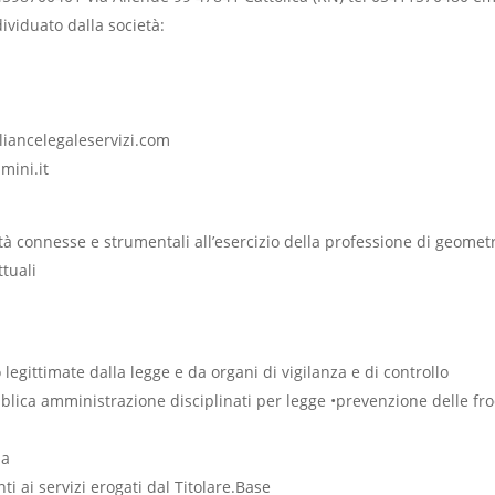
ividuato dalla società:
ancelegaleservizi.com
mini.it
alità connesse e strumentali all’esercizio della professione di geome
ttuali
 legittimate dalla legge e da organi di vigilanza e di controllo
bblica amministrazione disciplinati per legge
•
prevenzione delle frod
ia
ti ai servizi erogati dal Titolare.Base