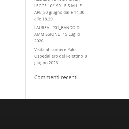
LEGGE 10/1991 E S.M.I. E
APE_30 giugno dalle 14.30
alle 18.30
LAUREA LP01_BANDO DI
AMMISSIONE_ 15 Luglio
2026
Visita al cantiere Polo
Ospedaliero del Felettino_8
giugno 2026
Commenti recenti