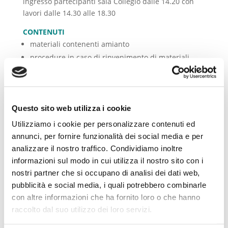
ingresso partecipanti sala Collegio dalle 14.20 con
lavori dalle 14.30 alle 18.30
CONTENUTI
materiali contenenti amianto
procedure in caso di rinvenimento di materiali
contenenti amianto
metodi di bonifica e ruolo del CSE
Questo sito web utilizza i cookie
Utilizziamo i cookie per personalizzare contenuti ed
annunci, per fornire funzionalità dei social media e per
IL
CORSO
AVRA’
UNA
DURATA
COMPLESSIVA
DI
ORE
8
analizzare il nostro traffico. Condividiamo inoltre
PER
UN
NUMERO
DI
CREDITI
PARI
A
8 CFP
informazioni sul modo in cui utilizza il nostro sito con i
I partecipanti dovranno aderire al corso mediante il
nostri partner che si occupano di analisi dei dati web,
SINF –
http://formazione.cng.it/
–
entro e non oltre il
pubblicità e social media, i quali potrebbero combinarle
2 aprile 2026
, previo pagamento della quota di
con altre informazioni che ha fornito loro o che hanno
iscrizione di
euro 45,00
. Il versamento dovrà
raccolto dal suo utilizzo dei loro servizi.
avvenire attraverso lo sportello pagoPA accessibile
dal seguente