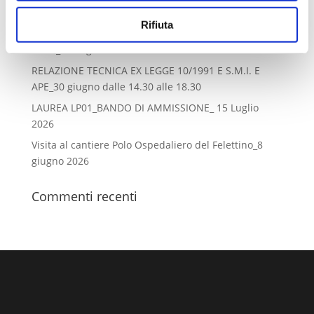
diventano “tecnici” sul campo
Rifiuta
Lo stato legittimo dell’immobile dopo il decreto “salva
casa”_ 10 luglio dalle 14.30 alle 18.30
RELAZIONE TECNICA EX LEGGE 10/1991 E S.M.I. E
APE_30 giugno dalle 14.30 alle 18.30
LAUREA LP01_BANDO DI AMMISSIONE_ 15 Luglio
2026
Visita al cantiere Polo Ospedaliero del Felettino_8
giugno 2026
Commenti recenti