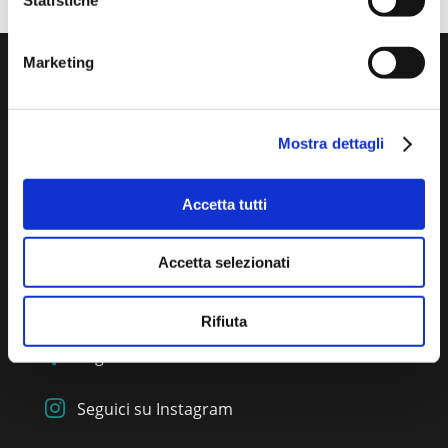
Marketing
Mostra dettagli

segreteria@collegio.geometri.sp.it

collegio.laspezia@geopec.it
Accetta tutti

0187 739356
Accetta selezionati

Via Aulo Flacco Persio 37 19121, La Spezia
Rifiuta

Seguici su Facebook

Seguici su Instagram