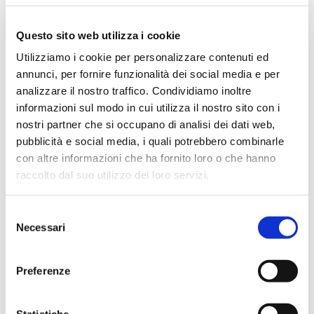
Questo sito web utilizza i cookie
Utilizziamo i cookie per personalizzare contenuti ed
Articoli recenti
annunci, per fornire funzionalità dei social media e per
Dal banco al territorio: gli studenti del Pacinotti
analizzare il nostro traffico. Condividiamo inoltre
diventano “tecnici” sul campo
informazioni sul modo in cui utilizza il nostro sito con i
Lo stato legittimo dell’immobile dopo il decreto “salva
nostri partner che si occupano di analisi dei dati web,
casa”_ 10 luglio dalle 14.30 alle 18.30
pubblicità e social media, i quali potrebbero combinarle
RELAZIONE TECNICA EX LEGGE 10/1991 E S.M.I. E
con altre informazioni che ha fornito loro o che hanno
APE_30 giugno dalle 14.30 alle 18.30
raccolto dal suo utilizzo dei loro servizi.
LAUREA LP01_BANDO DI AMMISSIONE_ 15 Luglio
2026
Selezione
Necessari
del
Visita al cantiere Polo Ospedaliero del Felettino_8
consenso
giugno 2026
Preferenze
Commenti recenti
Statistiche