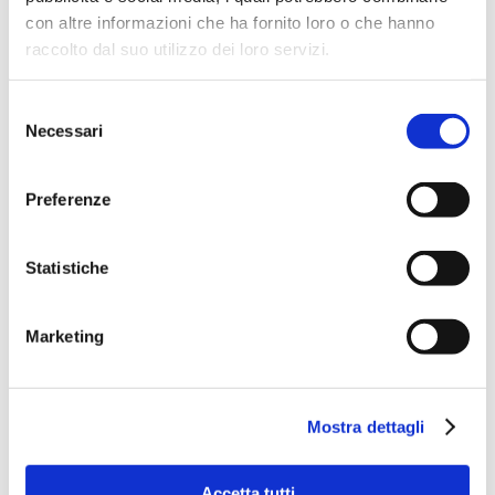
con altre informazioni che ha fornito loro o che hanno
raccolto dal suo utilizzo dei loro servizi.
Selezione
Necessari
Articoli recenti
del
consenso
Dal banco al territorio: gli studenti del Pacinotti
diventano “tecnici” sul campo
Preferenze
Lo stato legittimo dell’immobile dopo il decreto “salva
casa”_ 10 luglio dalle 14.30 alle 18.30
Statistiche
RELAZIONE TECNICA EX LEGGE 10/1991 E S.M.I. E
APE_30 giugno dalle 14.30 alle 18.30
Marketing
LAUREA LP01_BANDO DI AMMISSIONE_ 15 Luglio
2026
Visita al cantiere Polo Ospedaliero del Felettino_8
Mostra dettagli
giugno 2026
Commenti recenti
Accetta tutti