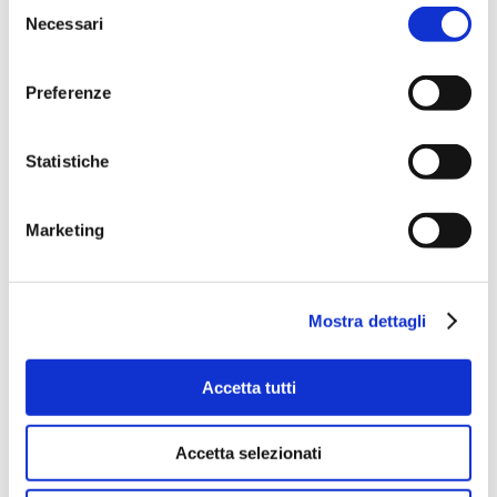
Selezione
dal seguente link
Necessari
del
https://laspezia.geometri.plugandpay.it
–> accedi –>
consenso
pagamento spontaneo –> servizi vari –> tipologia
(corsi)…… (inserire in “Ulteriori informazioni” il
Preferenze
cognome) –> inoltrare ricevuta a
segreteria@collegio.geometri.sp.it
Statistiche
Marketing
Mostra dettagli
Accetta tutti
Articoli recenti
Accetta selezionati
Dal banco al territorio: gli studenti del Pacinotti
diventano “tecnici” sul campo