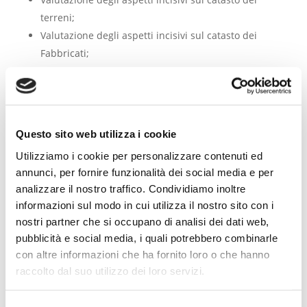
terreni;
Valutazione degli aspetti incisivi sul catasto dei
Fabbricati;
Aspetti della valutazione, delle nuove rendite come
da norma e valutazione delle novità introdotte
dalla legge 113 del 9 agosto 2024, art 7 quiques;
ESEMPIO e Riassunto procedure;
Questo sito web utilizza i cookie
Dibattito: domande e risposte
Utilizziamo i cookie per personalizzare contenuti ed
annunci, per fornire funzionalità dei social media e per
analizzare il nostro traffico. Condividiamo inoltre
Il Corso avrà una durata complessiva di
ore 4
per un
informazioni sul modo in cui utilizza il nostro sito con i
numero di crediti pari a
4 CFP
nostri partner che si occupano di analisi dei dati web,
l partecipanti dovranno aderire al corso mediante il
pubblicità e social media, i quali potrebbero combinarle
SINF -
http://formazione.cng.it
entro e non oltre
con altre informazioni che ha fornito loro o che hanno
lunedì 26 maggio
previo pagamento della
quota di
raccolto dal suo utilizzo dei loro servizi.
iscrizione di euro 50,00
. Il versamento dovrà
avvenire attraverso lo sportello pagoPA accessibile