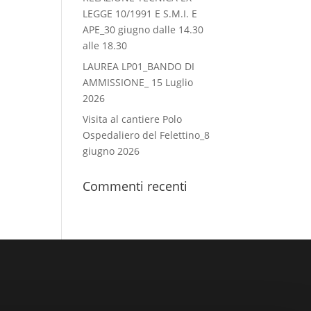
LEGGE 10/1991 E S.M.I. E
APE_30 giugno dalle 14.30
alle 18.30
LAUREA LP01_BANDO DI
AMMISSIONE_ 15 Luglio
2026
Visita al cantiere Polo
Ospedaliero del Felettino_8
giugno 2026
Commenti recenti