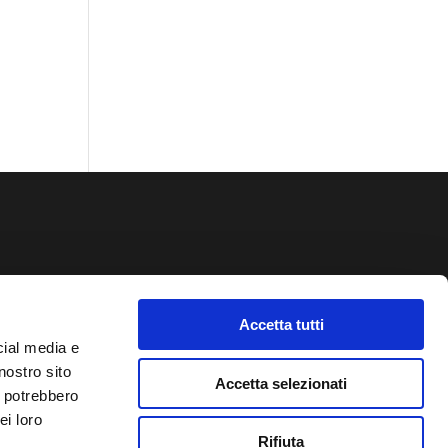
vacy Policy
Cookie Policy
e
Accetta tutti
hiarazione di Accessibilità
cial media e
nostro sito
Accetta selezionati
i potrebbero
ei loro
Rifiuta