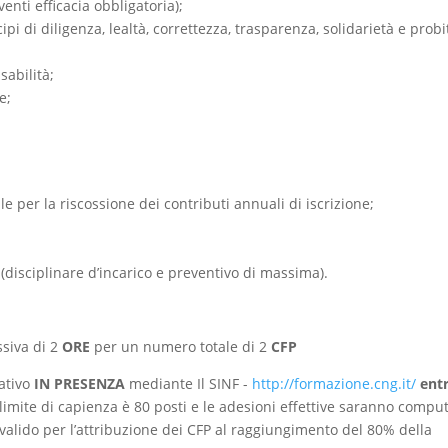
enti efficacia obbligatoria);
pi di diligenza, lealtà, correttezza, trasparenza, solidarietà e probi
sabilità;
e;
le per la riscossione dei contributi annuali di iscrizione;
;
 (disciplinare d’incarico e preventivo di massima).
siva di
2
ORE
per un numero totale di
2
CFP
ativo
IN PRESENZA
mediante Il SINF -
http://formazione.cng.it/
ent
limite di capienza è 80 posti e le adesioni effettive saranno compu
o valido per l’attribuzione dei CFP al raggiungimento del 80% della