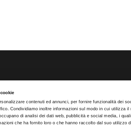

Via Aulo Flacco Persio 37 19121, La Spezia
Pri
 cookie

Seguici su Facebook
Dic
rsonalizzare contenuti ed annunci, per fornire funzionalità dei so

Seguici su Instagram
ffico. Condividiamo inoltre informazioni sul modo in cui utilizza il 
 occupano di analisi dei dati web, pubblicità e social media, i qual
azioni che ha fornito loro o che hanno raccolto dal suo utilizzo d