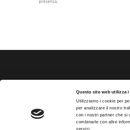
presenza.

segreteria@collegio.geometri.sp.it
Questo sito web utilizza i

collegio.laspezia@geopec.it
Utilizziamo i cookie per pe

0187 739356
per analizzare il nostro tra
con i nostri partner che si
combinarle con altre inform
servizi.