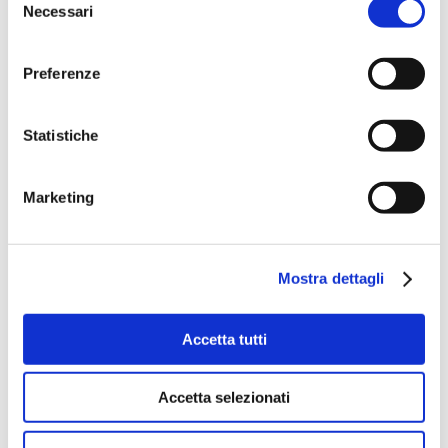
cognome) –> inoltrare ricevuta a
Necessari
del
segreteria@collegio.geometri.sp.it
consenso
oppure
Preferenze
-
ONLINE
mediante il seguente link
https://attendee.gotowebinar.com/register/37489106
82827132768
Statistiche
Marketing
Mostra dettagli
Accetta tutti
Articoli recenti
Dal banco al territorio: gli studenti del Pacinotti
Accetta selezionati
diventano “tecnici” sul campo
Lo stato legittimo dell’immobile dopo il decreto “salva