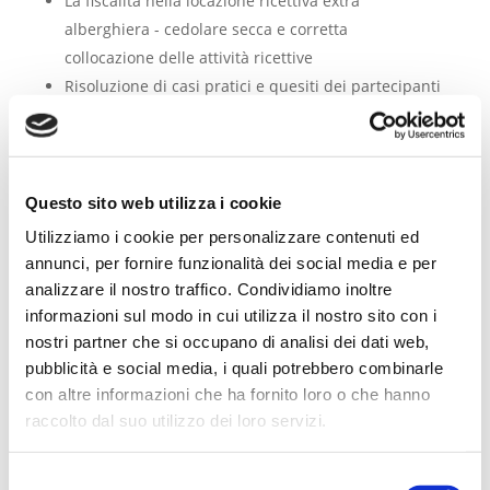
La fiscalità nella locazione ricettiva extra
alberghiera - cedolare secca e corretta
collocazione delle attività ricettive
Risoluzione di casi pratici e quesiti dei partecipanti
Il corso
ha un costo di 25€,
avrà una durata
complessiva di ore 4 per un numero di crediti pari a
4 CFP e sarà valido al raggiungimento dell’80% della
Questo sito web utilizza i cookie
permanenza in sala
Utilizziamo i cookie per personalizzare contenuti ed
Modalità di adesione
annunci, per fornire funzionalità dei social media e per
analizzare il nostro traffico. Condividiamo inoltre
I partecipanti potranno aderire all’evento formativo:
informazioni sul modo in cui utilizza il nostro sito con i
- in
PRESENZA
mediante il SINF
nostri partner che si occupano di analisi dei dati web,
http://formazione.cng.it/
Il versamento dovrà
pubblicità e social media, i quali potrebbero combinarle
avvenire attraverso lo sportello pagoPA accessibile
con altre informazioni che ha fornito loro o che hanno
dal seguente link
https://laspezia.geometri.plugandpay.it
–> accedi –>
raccolto dal suo utilizzo dei loro servizi.
pagamento spontaneo –> servizi vari –> tipologia
(corsi)…….. (inserire in “Ulteriori informazioni” il
Selezione