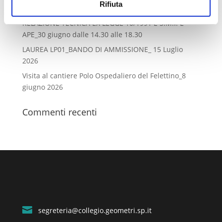
Rifiuta
casa”_ 10 luglio dalle 14.30 alle 18.30
RELAZIONE TECNICA EX LEGGE 10/1991 E S.M.I. E
APE_30 giugno dalle 14.30 alle 18.30
LAUREA LP01_BANDO DI AMMISSIONE_ 15 Luglio
2026
Visita al cantiere Polo Ospedaliero del Felettino_8
giugno 2026
Commenti recenti

segreteria@collegio.geometri.sp.it