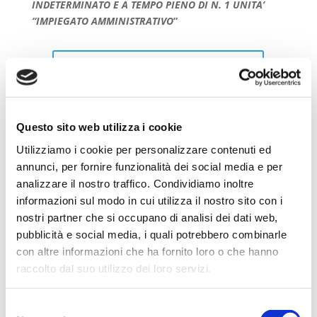
INDETERMINATO E A TEMPO PIENO DI N. 1 UNITA’
“IMPIEGATO AMMINISTRATIVO
”
SCARICA LA GRADUATORIA
Questo sito web utilizza i cookie
Utilizziamo i cookie per personalizzare contenuti ed
annunci, per fornire funzionalità dei social media e per
analizzare il nostro traffico. Condividiamo inoltre
informazioni sul modo in cui utilizza il nostro sito con i
nostri partner che si occupano di analisi dei dati web,
pubblicità e social media, i quali potrebbero combinarle
Articoli recenti
con altre informazioni che ha fornito loro o che hanno
Dal banco al territorio: gli studenti del Pacinotti
raccolto dal suo utilizzo dei loro servizi.
diventano “tecnici” sul campo
Lo stato legittimo dell’immobile dopo il decreto “salva
Selezione