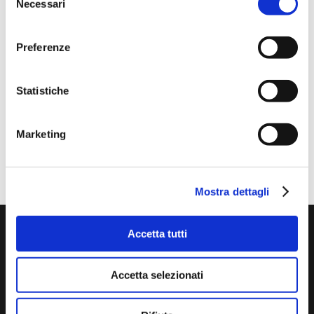
casa”_ 10 luglio dalle 14.30 alle 18.30
Necessari
del
consenso
RELAZIONE TECNICA EX LEGGE 10/1991 E S.M.I. E
APE_30 giugno dalle 14.30 alle 18.30
Preferenze
LAUREA LP01_BANDO DI AMMISSIONE_ 15 Luglio
2026
Statistiche
Visita al cantiere Polo Ospedaliero del Felettino_8
giugno 2026
Marketing
Commenti recenti
Mostra dettagli
Accetta tutti
Accetta selezionati

segreteria@collegio.geometri.sp.it

collegio.laspezia@geopec.it