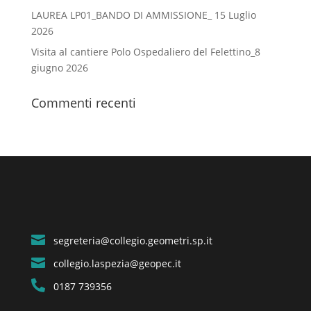
LAUREA LP01_BANDO DI AMMISSIONE_ 15 Luglio
2026
Visita al cantiere Polo Ospedaliero del Felettino_8
giugno 2026
Commenti recenti

segreteria@collegio.geometri.sp.it

collegio.laspezia@geopec.it

0187 739356