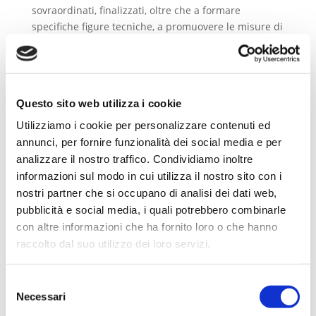
sovraordinati, finalizzati, oltre che a formare
specifiche figure tecniche, a promuovere le misure di
autoprotezione destinate alla popolazione, mirando
così ad assolvere al meglio tutte quelle mansioni
volte alla previsione, prevenzione e mitigazione dei
rischi, oltre che alla gestione delle emergenze e al
Questo sito web utilizza i cookie
loro superamento, in linea con gli obiettivi del
vigente testo unico in materia di Protezione Civile.
Utilizziamo i cookie per personalizzare contenuti ed
annunci, per fornire funzionalità dei social media e per
analizzare il nostro traffico. Condividiamo inoltre
informazioni sul modo in cui utilizza il nostro sito con i
nostri partner che si occupano di analisi dei dati web,
pubblicità e social media, i quali potrebbero combinarle
con altre informazioni che ha fornito loro o che hanno
raccolto dal suo utilizzo dei loro servizi.
Selezione
Necessari
del
consenso