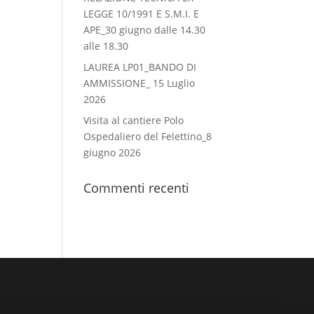
LEGGE 10/1991 E S.M.I. E
APE_30 giugno dalle 14.30
alle 18.30
LAUREA LP01_BANDO DI
AMMISSIONE_ 15 Luglio
2026
Visita al cantiere Polo
Ospedaliero del Felettino_8
giugno 2026
Commenti recenti