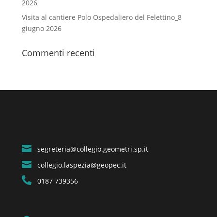
2026
Visita al cantiere Polo Ospedaliero del Felettino_8
giugno 2026
Commenti recenti

segreteria@collegio.geometri.sp.it

collegio.laspezia@geopec.it

0187 739356